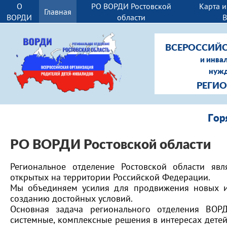
О
РО ВОРДИ Ростовской
Карта 
Главная
ВОРДИ
области
ВСЕРОССИЙС
и инва
нужд
РЕГИ
Г
о
р
РО ВОРДИ Ростовской о
бласти
Региональное отделение Ростовской области яв
открытых на территории Российской Федерации.
Мы объединяем усилия для продвижения новых и
созданию достойных условий.
Основная задача регионального отделения ВОРД
системные, комплексные решения в интересах детей